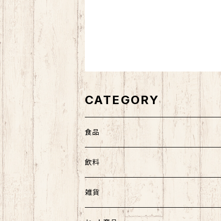
CATEGORY
食品
農海産物
飲料
菓子
菓子類
アルコール
雑貨