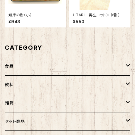
知床の樹（小）
UTARI 再生コットン巾着（ベ
ージュ）
¥943
¥550
CATEGORY
食品
農海産物
飲料
菓子
菓子類
アルコール
雑貨
ノンアルコール
UTARI
セット商品