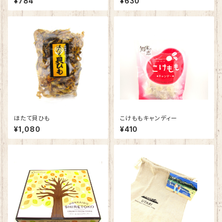
¥784
¥630
ほたて貝ひも
こけももキャンディー
¥1,080
¥410