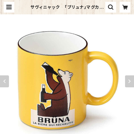
サヴィニャック 「ブリュナ」マグカッ
プ | ユートピア知床