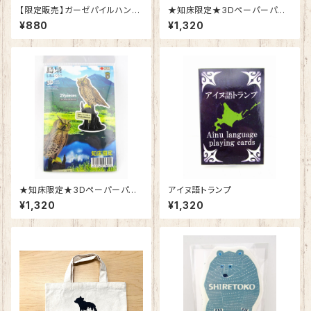
【限定販売】ガーゼパイルハンカ
★知床限定★3Dペーパーパズ
チ
ル「大鷲（オオワシ）」
¥880
¥1,320
★知床限定★3Dペーパーパズ
アイヌ語トランプ
ル「島梟（シマフクロウ）」
¥1,320
¥1,320