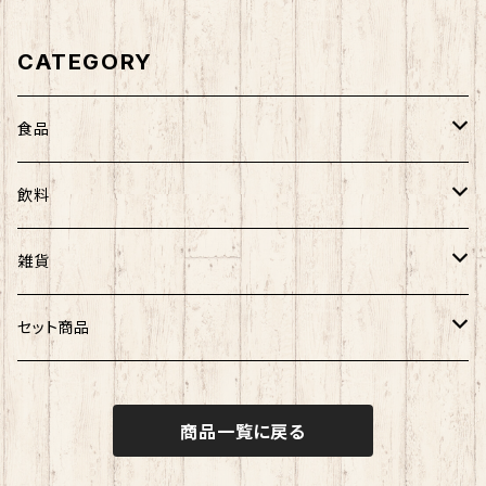
CATEGORY
食品
農海産物
飲料
菓子
菓子類
アルコール
雑貨
ノンアルコール
UTARI
セット商品
知床トコさん
海産物セット
商品一覧に戻る
その他