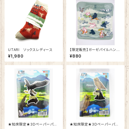
UTARI ソックスレディース
【限定販売】ガーゼパイルハンカ
チ
¥1,980
¥880
★知床限定★3Dペーパーパズ
★知床限定★3Dペーパーパズ
ル「大鷲（オオワシ）」
ル「島梟（シマフクロウ）」