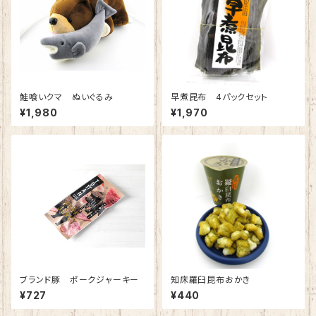
鮭喰いクマ ぬいぐるみ
早煮昆布 4パックセット
¥1,980
¥1,970
ブランド豚 ポークジャーキー
知床羅臼昆布おかき
¥727
¥440