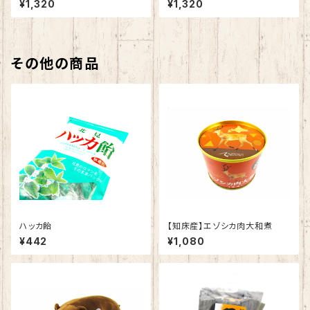
¥1,320
¥1,320
その他の商品
ハッカ飴
【知床産】エゾシカ肉大和煮
¥442
¥1,080