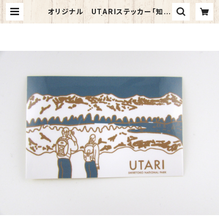
オリジナル UTARIステッカー「知床
連山（冬）」 | ユートピア知床