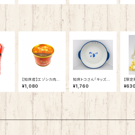
【知床産】エゾシカ肉大
知床トコさん「キッズボ
【限定
和煮
ウルM（ブルー）」
飴
¥1,080
¥1,760
¥63