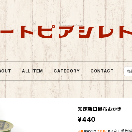
BOUT
ALL ITEM
CATEGORY
CONTACT
知床羅臼昆布おかき
¥440
なら
手数