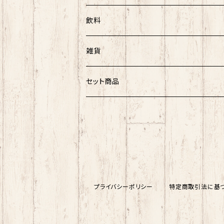
農海産物
飲料
菓子
菓子類
アルコール
雑貨
ノンアルコール
UTARI
セット商品
知床トコさん
海産物セット
その他
プライバシーポリシー
特定商取引法に基