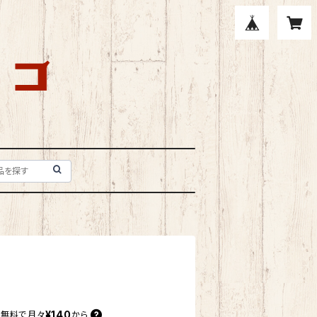
¥140
料無料で
月々
から