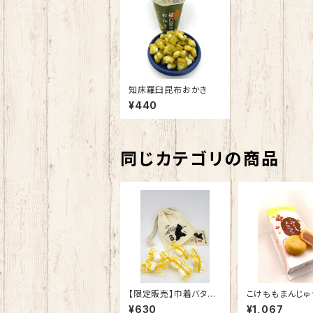
知床羅臼昆布おかき
¥440
同じカテゴリの商品
【限定販売】巾着バター
こけももまんじゅ
飴
¥630
¥1,067