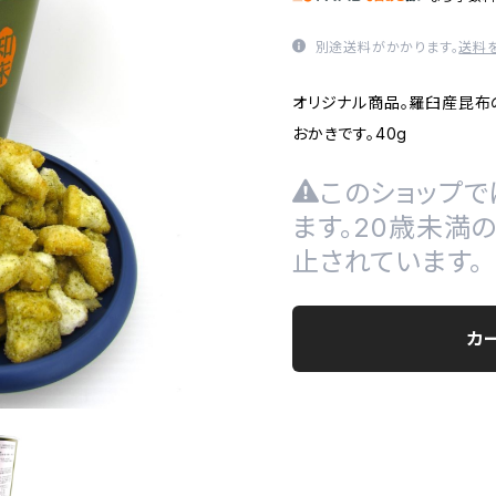
別途送料がかかります。
送料
オリジナル商品。羅臼産昆布
おかきです。40g
このショップで
ます。20歳未満
止されています。
カ