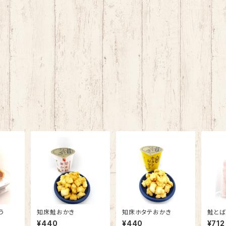
う
知床鮭おかき
知床ホタテおかき
鮭とば
¥440
¥440
¥712