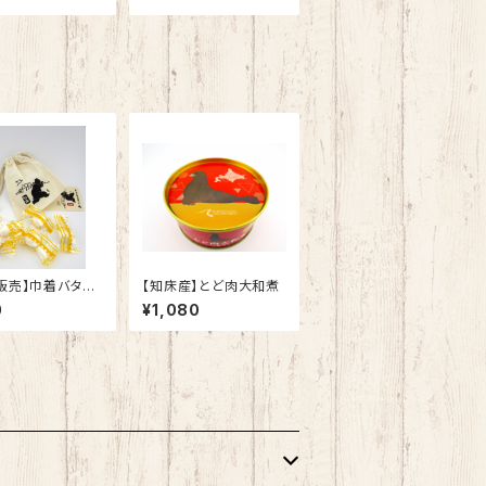
販売】巾着バター
【知床産】とど肉大和煮
0
¥1,080