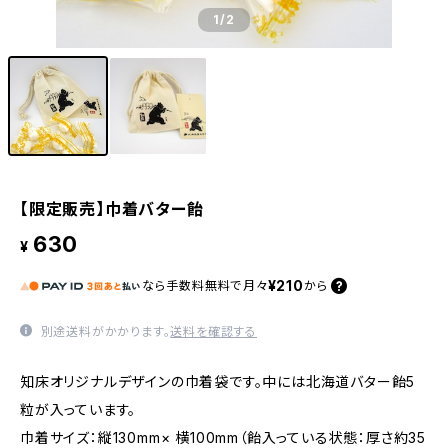
1
/2
【限定販売】巾着バター飴
630
¥
¥210
なら
手数料無料で
月々
から
別途送料がかかります。
送料を確認する
知床オリジナルデザインの巾着袋です。中には北海道バター飴5
粒が入っています。
巾着サイズ：縦130mm× 横100mm（飴入っている状態：厚さ約35