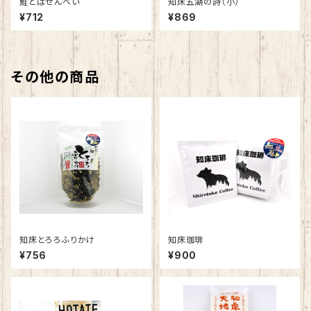
鮭とばせんべい
知床五湖の詩（小）
¥712
¥869
その他の商品
知床とろろふりかけ
知床珈琲
¥756
¥900