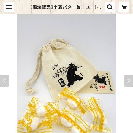
【限定販売】巾着バター飴 | ユートピ
ア知床