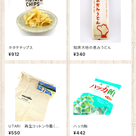
ホタテチップス
知床大地の恵みうどん
¥912
¥340
UTARI 再生コットン巾着（ベ
ハッカ飴
ージュ）
¥550
¥442