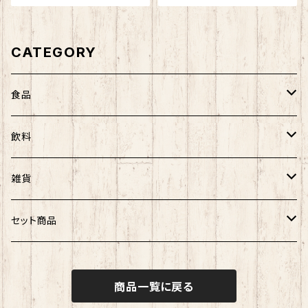
CATEGORY
食品
農海産物
飲料
菓子
菓子類
アルコール
雑貨
ノンアルコール
UTARI
セット商品
知床トコさん
海産物セット
商品一覧に戻る
その他