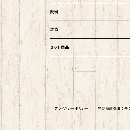
農海産物
飲料
菓子
菓子類
アルコール
雑貨
ノンアルコール
UTARI
セット商品
知床トコさん
海産物セット
その他
プライバシーポリシー
特定商取引法に基