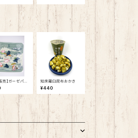
販売】ガーゼパイ
知床羅臼昆布おかき
カチ
0
¥440