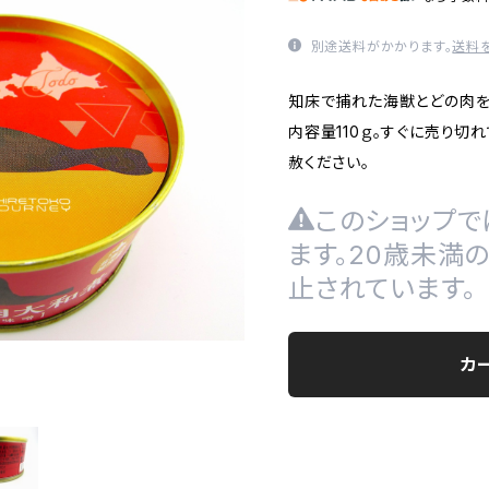
別途送料がかかります。
送料
知床で捕れた海獣とどの肉を
内容量110ｇ。すぐに売り切
赦ください。
このショップで
ます。20歳未満
止されています。
カ