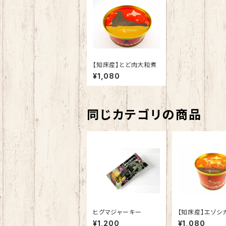
【知床産】とど肉大和煮
¥1,080
同じカテゴリの商品
ヒグマジャーキー
【知床産】エゾシ
和煮
¥1,200
¥1,080