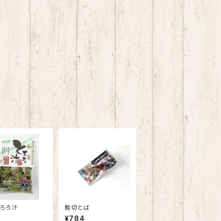
ろろ汁
鮭切とば
6
¥784