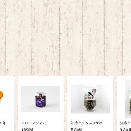
カ肉大
アロニアジャム
知床とろろふりかけ
知床と
¥936
¥756
¥75