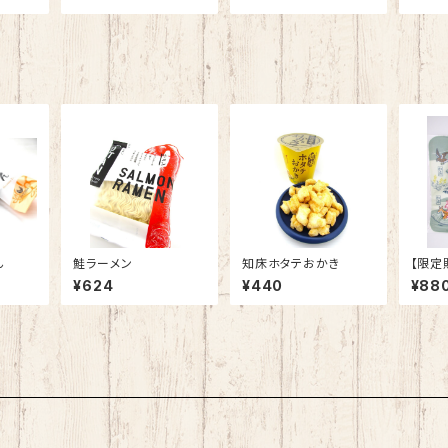
ん
鮭ラーメン
知床ホタテおかき
【限定
ルハン
¥624
¥440
¥88