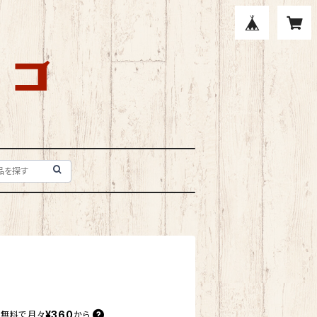
¥360
料無料で
月々
から