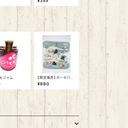
0
¥355
もジャム
【限定販売】ガーゼパイ
ルハンカチ
6
¥880