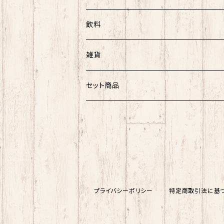
農海産物
飲料
菓子
菓子類
アルコール
雑貨
ノンアルコール
UTARI
セット商品
知床トコさん
海産物セット
その他
プライバシーポリシー
特定商取引法に基