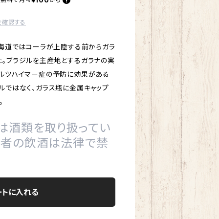
を確認する
北海道ではコーラが上陸する前からガラ
た。ブラジルを主産地とするガラナの実
アルツハイマー症の予防に効果がある
ルではなく、ガラス瓶に金属キャップ
。
は酒類を取り扱ってい
の者の飲酒は法律で禁
ートに入れる