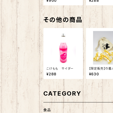
¥900
¥288
その他の商品
こけもも サイダー
【限定販売】巾着
飴
¥288
¥630
CATEGORY
食品