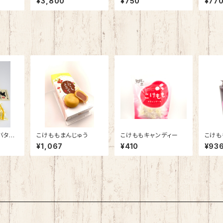
¥3,800
¥750
¥77
バター
こけももまんじゅう
こけももキャンディー
こけも
¥1,067
¥410
¥93