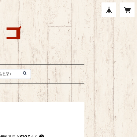
¥100
料無料で
月々
から