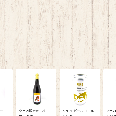
ダー
☆当店限定☆ オホー
クラフトビール BIRD
クラフ
ツク葡萄酒
O