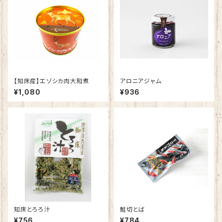
【知床産】エゾシカ肉大和煮
アロニアジャム
¥1,080
¥936
知床とろろ汁
鮭切とば
¥756
¥784