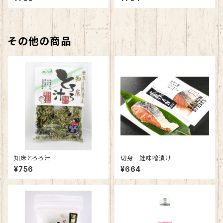
その他の商品
知床とろろ汁
切身 鮭味噌漬け
¥756
¥664