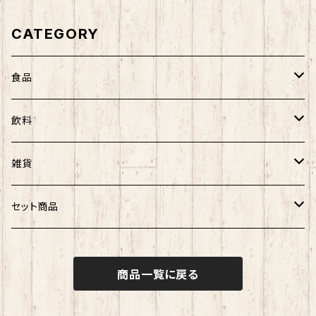
CATEGORY
食品
農海産物
飲料
菓子
菓子類
アルコール
雑貨
ノンアルコール
UTARI
セット商品
知床トコさん
海産物セット
商品一覧に戻る
その他