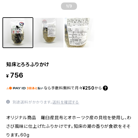
1
/3
知床とろろふりかけ
756
¥
¥250
なら
手数料無料で
月々
から
別途送料がかかります。
送料を確認する
オリジナル商品 羅臼産昆布とオホーツク産の貝柱を使用し、わ
さび風味に仕上げたふりかけです。知床の潮の香りが食欲をそそ
ります。60g